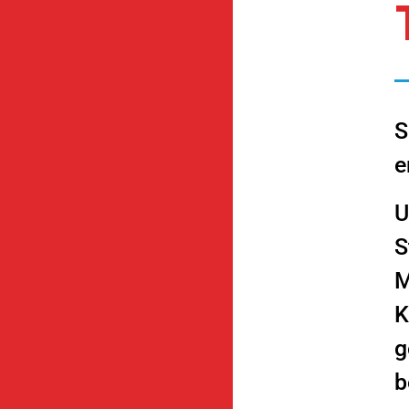
S
e
U
S
M
K
g
b