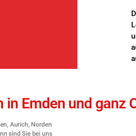
D
L
u
a
a
 in Emden und ganz O
en, Aurich, Norden
n sind Sie bei uns