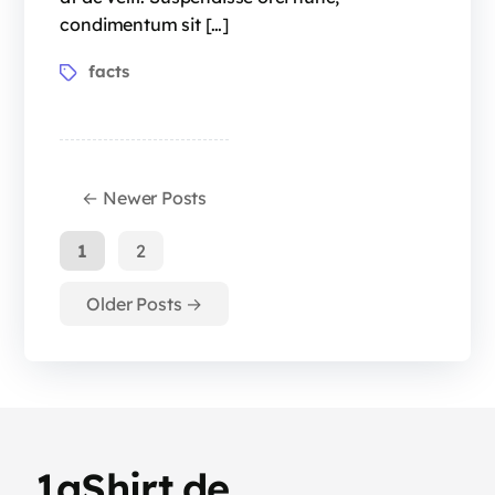
condimentum sit […]
facts
←
Newer
Posts
1
2
Older
Posts
→
1aShirt.de