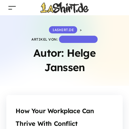
1ASHIRT.DE
>
ARTIKEL VON:
HELGE JANSSEN
Autor:
Helge
Janssen
How Your Workplace Can
Thrive With Conflict