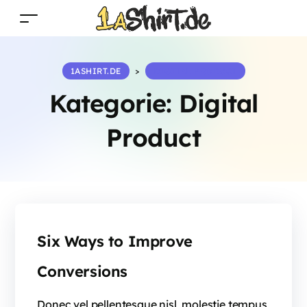
1ASHIRT.DE
>
DIGITAL PRODUCT
Kategorie:
Digital
Product
Six Ways to Improve
Conversions
Donec vel pellentesque nisl, molestie tempus