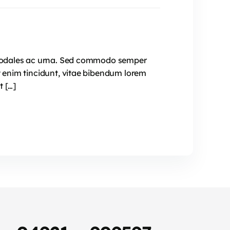
e, sodales ac urna. Sed commodo semper
t enim tincidunt, vitae bibendum lorem
t […]